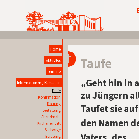
Home
Taufe
Aktuelles
Termine
„Geht hin in 
Informationen / Kasualien
Taufe
zu Jüngern al
Konfirmation
Trauung
Taufet sie auf
Bestattung
Abendmahl
den Namen d
Kircheneintritt
Seelsorge
Vaters, des
Beratung