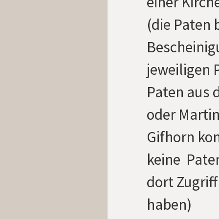
einer Kirche
(die Paten
Bescheinigu
jeweiligen 
Paten aus d
oder Marti
Gifhorn ko
keine Paten
dort Zugrif
haben)