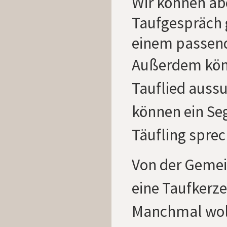
Wir können ab
Taufgespräch
einem passend
Außerdem könn
Tauflied auss
können ein Se
Täufling spre
Von der Geme
eine Taufkerz
Manchmal woll