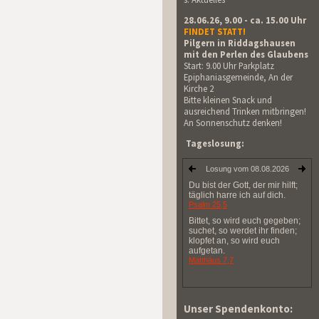
28.06.26, 9.00 - ca. 15.00 Uhr
FINDET STATT!
Pilgern in Riddagshausen
mit den Perlen des Glaubens
Start: 9.00 Uhr Parkplatz
Epiphaniasgemeinde, An der
Kirche 2
Bitte kleinen Snack und
ausreichend Trinken mitbringen!
An Sonnenschutz denken!
Tageslosung:
Unser Spendenkonto: