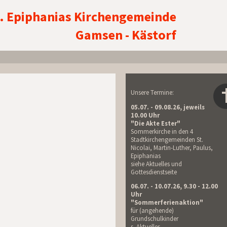
h. Epiphanias Kirchengemeinde
Gamsen - Kästorf
Unsere Termine:
05.07. - 09.08.26, jeweils
10.00 Uhr
"Die Akte Ester"
Sommerkirche in den 4
Stadtkirchengemeinden St.
Nicolai, Martin-Luther, Paulus,
Epiphanias
siehe Aktuelles und
Gottesdienstseite
06.07. - 10.07.26, 9.30 - 12.00
Uhr
"Sommerferienaktion"
für (angehende)
Grundschulkinder
s. Aktuelles