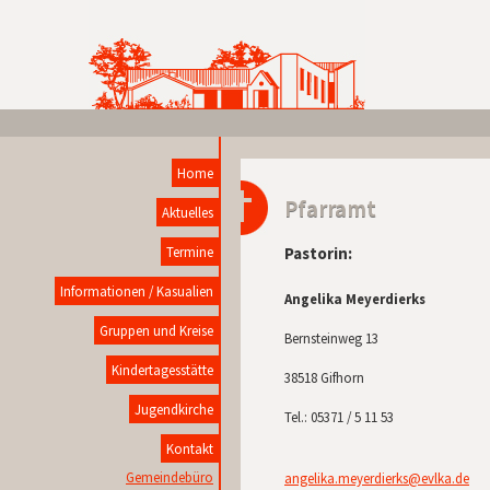
Home
Pfarramt
Aktuelles
Pastorin:
Termine
Informationen / Kasualien
Angelika Meyerdierks
Gruppen und Kreise
Bernsteinweg 13
Kindertagesstätte
38518 Gifhorn
Jugendkirche
Tel.:
05371 / 5 11 53
Kontakt
Gemeindebüro
angelika.meyerdierks@evlka.de