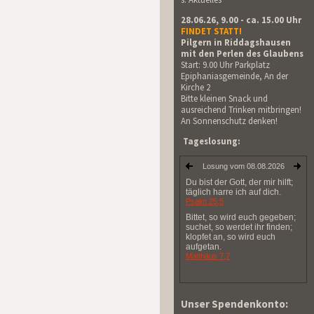
28.06.26, 9.00 - ca. 15.00 Uhr
FINDET STATT!
Pilgern in Riddagshausen
mit den Perlen des Glaubens
Start: 9.00 Uhr Parkplatz
Epiphaniasgemeinde, An der
Kirche 2
Bitte kleinen Snack und
ausreichend Trinken mitbringen!
An Sonnenschutz denken!
Tageslosung:
Unser Spendenkonto: