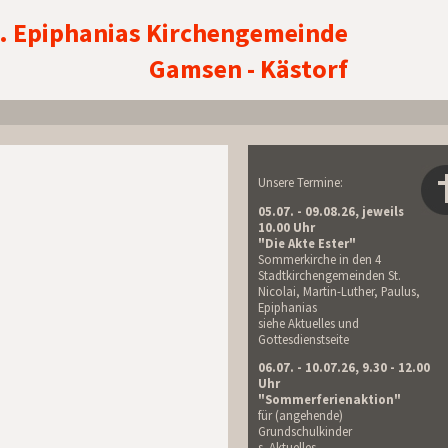
h. Epiphanias Kirchengemeinde
Gamsen - Kästorf
Unsere Termine:
05.07. - 09.08.26, jeweils
10.00 Uhr
"Die Akte Ester"
Sommerkirche in den 4
Stadtkirchengemeinden St.
Nicolai, Martin-Luther, Paulus,
Epiphanias
siehe Aktuelles und
Gottesdienstseite
06.07. - 10.07.26, 9.30 - 12.00
Uhr
"Sommerferienaktion"
für (angehende)
Grundschulkinder
s. Aktuelles